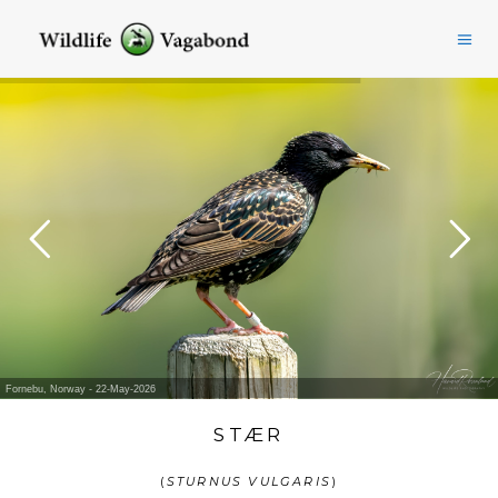
Fornebu, Norway - 22-May-2026
STÆR
(
STURNUS VULGARIS
)